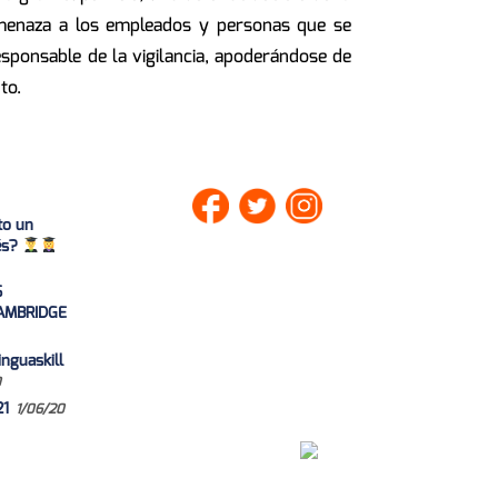
 amenaza a los empleados y personas que se
esponsable de la vigilancia, apoderándose de
to.
to un
lés?
S
AMBRIDGE
nguaskill
0
21
1/06/20