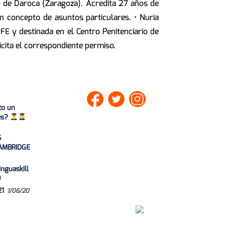
io de Daroca (Zaragoza). Acredita 27 años de
n concepto de asuntos particulares. • Nuria
yFE y destinada en el Centro Penitenciario de
licita el correspondiente permiso.
to un
lés?
S
AMBRIDGE
nguaskill
0
21
1/06/20