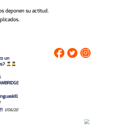
os deponen su actitud.
plicados.
to un
lés?
S
AMBRIDGE
nguaskill
0
21
1/06/20