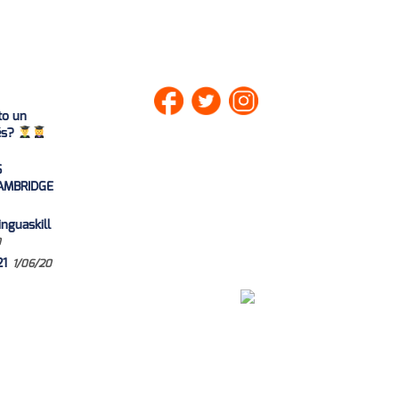
to un
lés?
S
AMBRIDGE
nguaskill
0
21
1/06/20