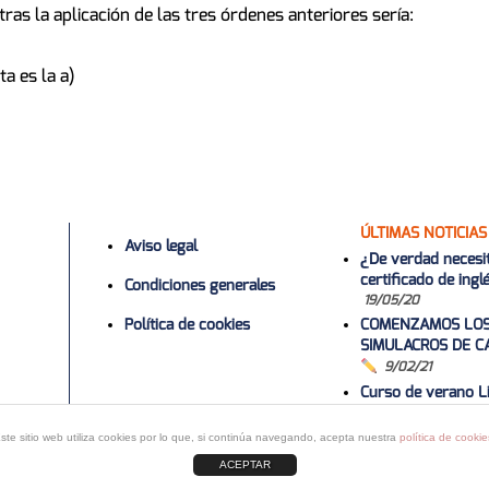
tras la aplicación de las tres órdenes anteriores sería:
ta es la a)
ÚLTIMAS NOTICIAS
Aviso legal
¿De verdad necesi
certificado de ing
Condiciones generales
19/05/20
Política de cookies
COMENZAMOS LO
SIMULACROS DE C
9/02/21
Curso de verano Li
2022
1/06/2
Curso 2020-20
ste sitio web utiliza cookies por lo que, si continúa navegando, acepta nuestra
política de cookie
ACEPTAR