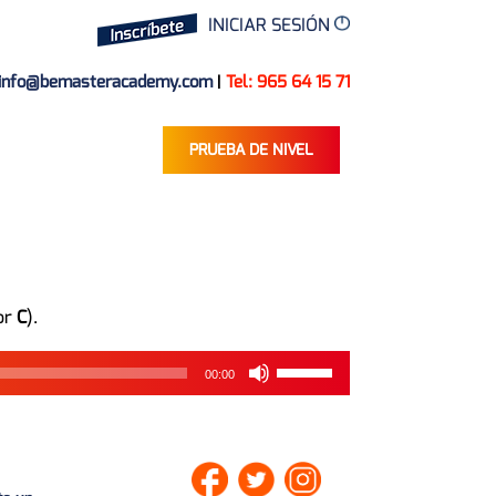
INICIAR SESIÓN
info@bemasteracademy.com
|
Tel: 965 64 15 71
PRUEBA DE NIVEL
Reproductor
de
audio
or
C
).
Utiliza
00:00
las
teclas
de
flecha
arriba/abajo
para