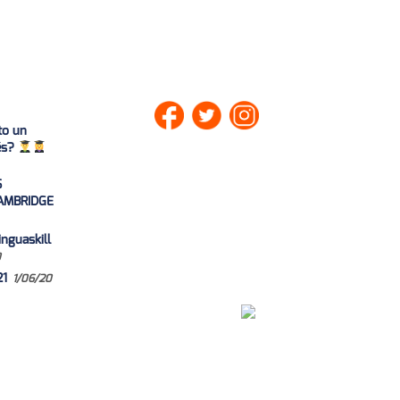
to un
lés?
S
AMBRIDGE
nguaskill
0
21
1/06/20