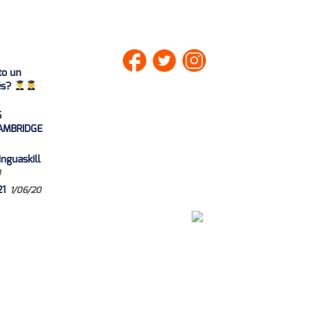
to un
lés?
S
AMBRIDGE
nguaskill
0
21
1/06/20