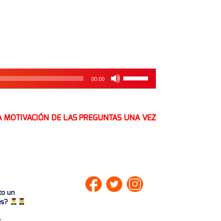
Utiliza
00:00
las
teclas
de
flecha
A MOTIVACIÓN DE LAS PREGUNTAS UNA VEZ
arriba/abajo
para
aumentar
o
disminuir
el
volumen.
to un
lés?