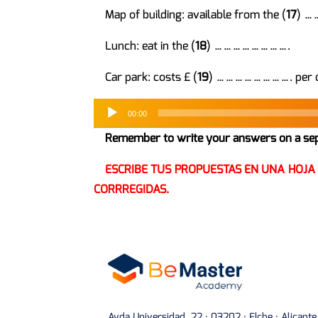
Map of building: available from the (
17
) 
Lunch: eat in the (
18
) …………………….
Car park: costs £ (
19
) ……………………. per 
00:00
Remember to write your answers on a sepa
ESCRIBE TUS PROPUESTAS EN UNA HOJA
CORRREGIDAS.
Avda Universidad, 22 · 03202 · Elche · Alicante