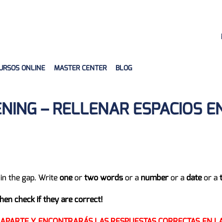
URSOS ONLINE
MASTER CENTER
BLOG
TENING – RELLENAR ESPACIOS 
in the gap. Write
one
or
two words
or a
number
or a
date
or a
hen check if they are correct!
 APARTE Y ENCONTRARÁS LAS RESPUESTAS CORRECTAS EN L