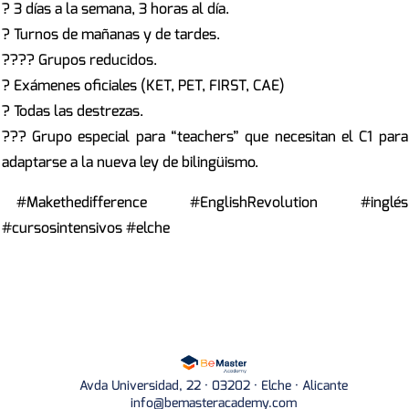
?
3 días a la semana, 3 horas al día.
?
Turnos de mañanas y de tardes.
?‍?‍?‍?
Grupos reducidos.
?
Exámenes oficiales (KET, PET, FIRST, CAE)
?
Todas las destrezas.
??‍?
Grupo especial para “teachers” que necesitan el C1 para
adaptarse a la nueva ley de bilingüismo.
#Makethedifference #EnglishRevolution #inglés
#cursosintensivos #elche
Avda Universidad, 22 · 03202 · Elche · Alicante
info@bemasteracademy.com